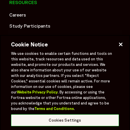
RESOURCES
Careers
Study Participants
Investigator Login
Cookie Notice
Investors
We use cookies to enable certain functions and tools on
Newsroom
this website, track resources and data used on this
website, and promote our products and services. We
Supplier Information
also share information about your use of our website
with our analytics partners. If you select "Reject
Cookies," essential cookies will remain active. For more
Ex - Employees
information on our use of cookies, please see
our
Website Privacy Policy
. By accessing or using the
Fortrea website or other Fortrea online applications,
you acknowledge that you understand and agree to be
bound by the
Terms and Conditions
.
Social
Linked In
X formerly known as Twitter
Facebook
Instagram
YouTube
Threads
Cookies Settings